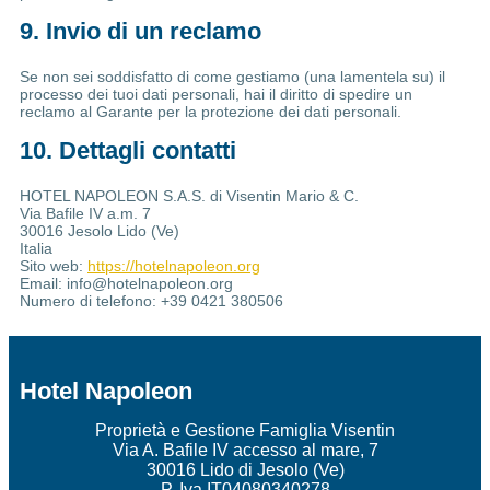
9. Invio di un reclamo
Se non sei soddisfatto di come gestiamo (una lamentela su) il
processo dei tuoi dati personali, hai il diritto di spedire un
reclamo al Garante per la protezione dei dati personali.
10. Dettagli contatti
HOTEL NAPOLEON S.A.S. di Visentin Mario & C.
Via Bafile IV a.m. 7
30016 Jesolo Lido (Ve)
Italia
Sito web:
https://hotelnapoleon.org
Email:
info@
hotelnapoleon.org
Numero di telefono: +39 0421 380506
Hotel Napoleon
Proprietà e Gestione Famiglia Visentin
Via A. Bafile IV accesso al mare, 7
30016 Lido di Jesolo (Ve)
P. Iva IT04080340278